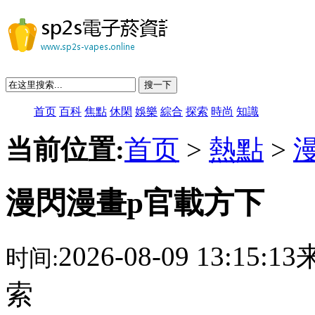
搜一下
首页
百科
焦點
休閑
娛樂
綜合
探索
時尚
知識
当前位置:
首页
>
熱點
>
漫閃漫畫p官載方下
2026-08-09 13:15:
时间:
索