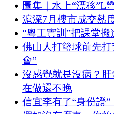
圖集｜水上“漂移”L
滬深7月樓市成交熱度
“粵工實訓”把課堂
佛山人打籃球前先打
會”
沒感覺就是沒病？肝
在做還不晚
信宜李有了“身份證”