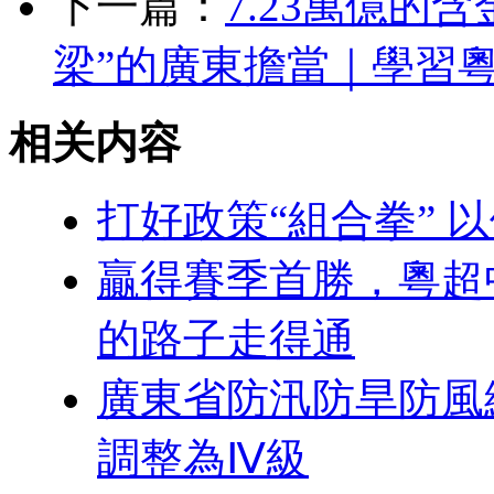
下一篇：
7.23萬億的
梁”的廣東擔當｜學習
相关内容
打好政策“組合拳” 
贏得賽季首勝，粵超
的路子走得通
廣東省防汛防旱防風
調整為Ⅳ級