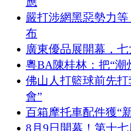
應
嚴打涉網黑惡勢力等
布
廣東優品展開幕，七
粵BA陳桂林：把“潮
佛山人打籃球前先打
會”
百箱摩托車配件獲“新
8月9日開幕！第十