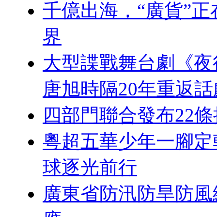
千億出海，“廣貨”正
界
大型諜戰舞台劇《夜
唐旭時隔20年重返
四部門聯合發布22條
粵超五華少年一腳定
球逐光前行
廣東省防汛防旱防風