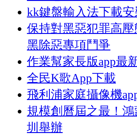
kk鍵盤輸入法下載安
保持對黑惡犯罪高壓
黑除惡專項鬥爭
作業幫家長版app最
全民K歌App下載
飛利浦家庭攝像機ap
規模創曆屆之最！鴻蒙
圳舉辦