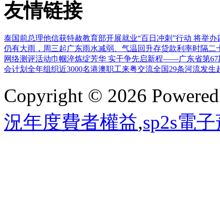
友情链接
泰国前总理他信获特赦
教育部开展就业“百日冲刺”行动 将举
仍有大雨，周三起广东雨水减弱、气温回升
存贷款利率时隔二
网络测评活动
巾帼淬炼绽芳华 实干争先启新程——广东省第6
会计划全年组织近3000名港澳职工来粤交流
全国29条河流发生
Copyright © 2026 Powere
況年度費者權益
,
sp2s電